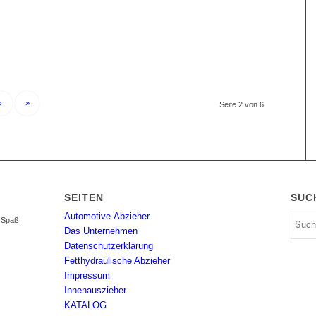
›
»
Seite 2 von 6
SEITEN
SUC
Automotive-Abzieher
l Spaß
Das Unternehmen
Datenschutzerklärung
Fetthydraulische Abzieher
Impressum
Innenauszieher
KATALOG