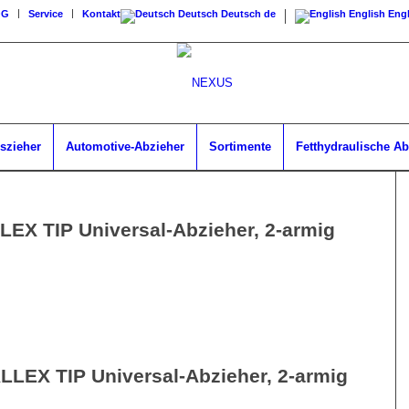
OG
Service
Kontakt
Deutsch
Deutsch
de
English
Engl
szieher
Automotive-Abzieher
Sortimente
Fetthydraulische Ab
EX TIP Universal-Abzieher, 2-armig
LEX TIP Universal-Abzieher, 2-armig