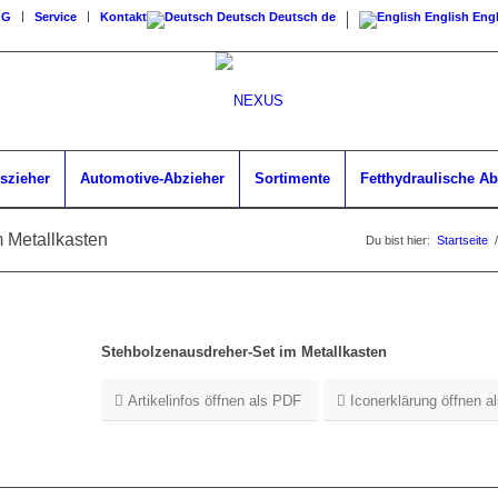
OG
Service
Kontakt
Deutsch
Deutsch
de
English
Engl
szieher
Automotive-Abzieher
Sortimente
Fetthydraulische Ab
 Metallkasten
Du bist hier:
Startseite
/
Stehbolzenausdreher-Set im Metallkasten
Artikelinfos öffnen als PDF
Iconerklärung öffnen a