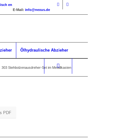
isch
en
E-Mail:
info@nexus.de
zieher
Ölhydraulische Abzieher
303 Stehbolzenausdreher-Set im Metallkasten
ls PDF