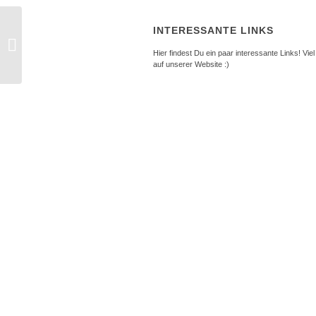
301
INTERESSANTE LINKS
Stehbolzenausdreher
mit großem
Hier findest Du ein paar interessante Links! Vie
auf unserer Website :)
Spannbereich