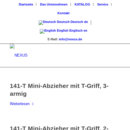
Startseite
Das Unternehmen
KATALOG
Service
Kontakt
Deutsch
Deutsch
de
English
Englisch
en
E-Mail:
info@nexus.de
141-T Mini-Abzieher mit T-Griff, 3-
armig
Weiterlesen
141-T Mini-Abzieher mit T-Griff, 2-